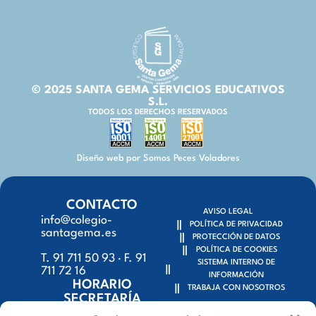
© 2025 SANTA GEMA SERVICIOS EDUCATIVOS
S.L.
TODOS LOS DERECHOS RESERVADOS
Diseño web por Somos Peces Voladores
CONTACTO
AVISO LEGAL
info@colegio-
POLÍTICA DE PRIVACIDAD
santagema.es
PROTECCIÓN DE DATOS
POLÍTICA DE COOKIES
T. 91 711 50 93 · F. 91
SISTEMA INTERNO DE
711 72 16
INFORMACIÓN
HORARIO
TRABAJA CON NOSOTROS
SECRETARÍA
9:15h – 18:00h