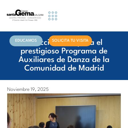
Etapas Educativas
Actividades y Servicios
Información famillias
EDUCAMOS
SOLICITA TU VISITA
Seleccionados para el
prestigioso Programa de
Auxiliares de Danza de la
Comunidad de Madrid
Noviembre 19, 2025