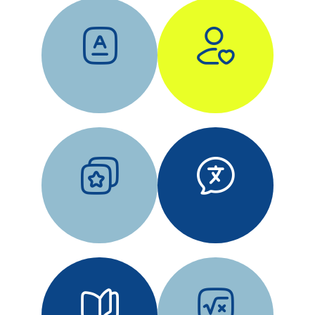
DESARROLLO
APRENDIZAJE
DE LAS
SIGNIFICATIVO
HABILIDADES
E INTEGRAL
EMOCIONALES
APRENDIZAJE
INMERSIÓN
DINÁMICO A
EN INGLÉS:
TRAVÉS
BILINGÜISMO
PROYECTOS
MÉTODO
EXPLORACIÓN
INTEGRAL DE
MATEMÁTICA
LECTO-