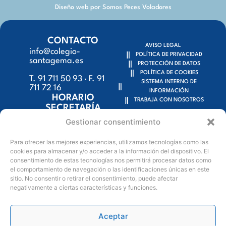
Diseño web por Somos Peces Voladores
CONTACTO
AVISO LEGAL
info@colegio-
POLÍTICA DE PRIVACIDAD
santagema.es
PROTECCIÓN DE DATOS
POLÍTICA DE COOKIES
T. 91 711 50 93 · F. 91
SISTEMA INTERNO DE
711 72 16
INFORMACIÓN
HORARIO
TRABAJA CON NOSOTROS
SECRETARÍA
9:15h – 18:00h
Gestionar consentimiento
C/ Escalona, 59 y
Para ofrecer las mejores experiencias, utilizamos tecnologías como las
Tembleque, 50 bis
cookies para almacenar y/o acceder a la información del dispositivo. El
consentimiento de estas tecnologías nos permitirá procesar datos como
28024 Madrid (Spain)
el comportamiento de navegación o las identificaciones únicas en este
sitio. No consentir o retirar el consentimiento, puede afectar
negativamente a ciertas características y funciones.
Aceptar