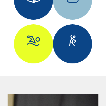
ACTIVA
ESCRITURA
MANIPULATIVA
PSICO-
MOTRICIDAD
*Esta actividad se
NATACIÓN
realizará como
actividad
complementaria
voluntaria.