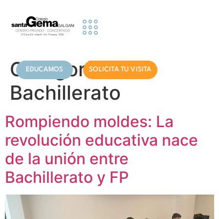
contenido
Etapas Educativas
Actividades y Servicios
Información famillias
Categoría:
EDUCAMOS
SOLICITA TU VISITA
Bachillerato
Rompiendo moldes: La
revolución educativa nace
de la unión entre
Bachillerato y FP