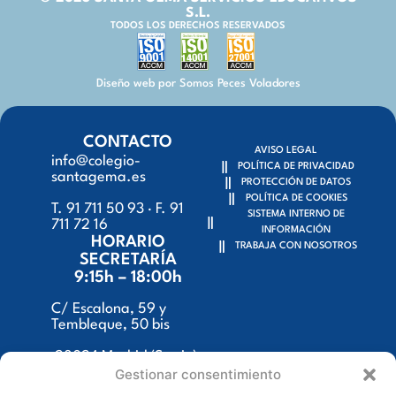
S.L.
TODOS LOS DERECHOS RESERVADOS
Diseño web por Somos Peces Voladores
CONTACTO
AVISO LEGAL
info@colegio-
POLÍTICA DE PRIVACIDAD
santagema.es
PROTECCIÓN DE DATOS
POLÍTICA DE COOKIES
T. 91 711 50 93 · F. 91
SISTEMA INTERNO DE
711 72 16
INFORMACIÓN
HORARIO
TRABAJA CON NOSOTROS
SECRETARÍA
9:15h – 18:00h
C/ Escalona, 59 y
Tembleque, 50 bis
28024 Madrid (Spain)
Gestionar consentimiento