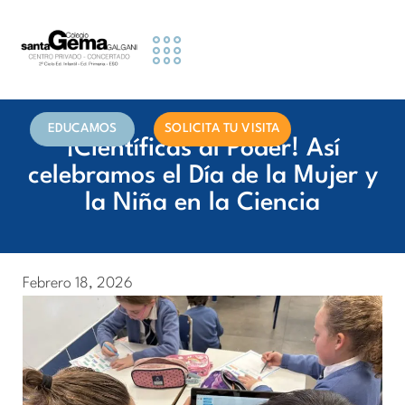
Etapas Educativas
Actividades y Servicios
Información famillias
EDUCAMOS
SOLICITA TU VISITA
¡Científicas al Poder! Así
celebramos el Día de la Mujer y
la Niña en la Ciencia
Febrero 18, 2026