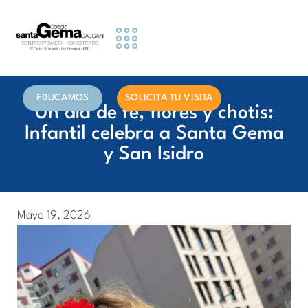
Etapas Educativas
Actividades y Servicios
Información famillias
EDUCAMOS
SOLICITA TU VISITA
Un día de fe, flores y chotis:
Infantil celebra a Santa Gema
y San Isidro
Mayo 19, 2026