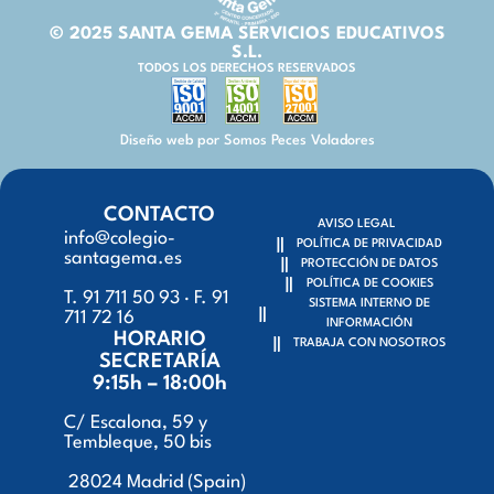
© 2025 SANTA GEMA SERVICIOS EDUCATIVOS
S.L.
TODOS LOS DERECHOS RESERVADOS
Diseño web por Somos Peces Voladores
CONTACTO
AVISO LEGAL
info@colegio-
POLÍTICA DE PRIVACIDAD
santagema.es
PROTECCIÓN DE DATOS
POLÍTICA DE COOKIES
T. 91 711 50 93 · F. 91
SISTEMA INTERNO DE
711 72 16
INFORMACIÓN
HORARIO
TRABAJA CON NOSOTROS
SECRETARÍA
9:15h – 18:00h
C/ Escalona, 59 y
Tembleque, 50 bis
28024 Madrid (Spain)