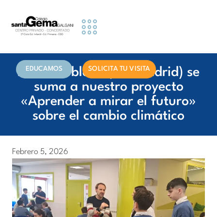
Etapas Educativas
Actividades y Servicios
Información famillias
EDUCAMOS
SOLICITA TU VISITA
David Robledo (Telemadrid) se
suma a nuestro proyecto
«Aprender a mirar el futuro»
sobre el cambio climático
Febrero 5, 2026