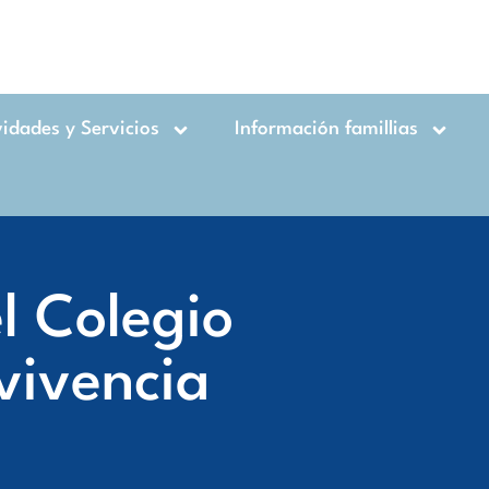
vidades y Servicios
Información famillias
el Colegio
vivencia