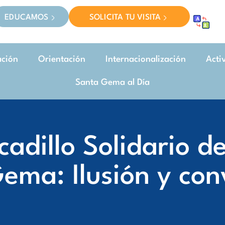
EDUCAMOS
SOLICITA TU VISITA
ación
Orientación
Internacionalización
Acti
Santa Gema al Día
rcadillo Solidario d
ema: Ilusión y con