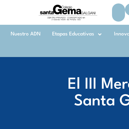
Nuestro ADN
Etapas Educativas
Innov
El III Me
Santa G