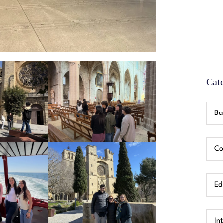
Cat
Ba
Co
Ed.
In