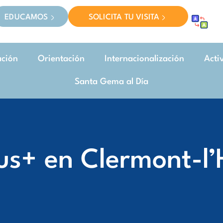
EDUCAMOS
SOLICITA TU VISITA
ación
Orientación
Internacionalización
Acti
Santa Gema al Día
s+ en Clermont-l’