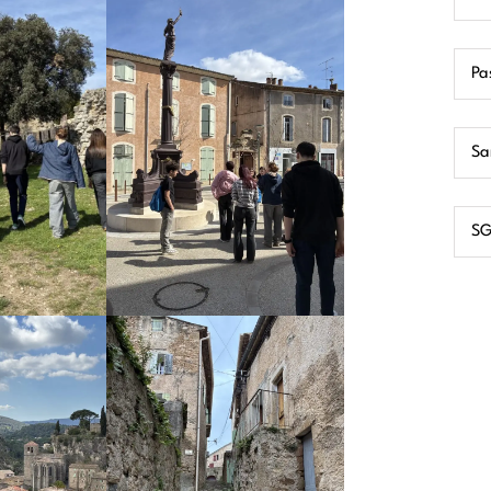
Pa
Sa
SG