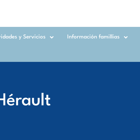
vidades y Servicios
Información famillias
Hérault