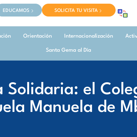
EDUCAMOS
SOLICITA TU VISITA
ación
Orientación
Internacionalización
Acti
Santa Gema al Día
Solidaria: el Cole
uela Manuela de M