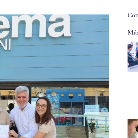
Com
Más