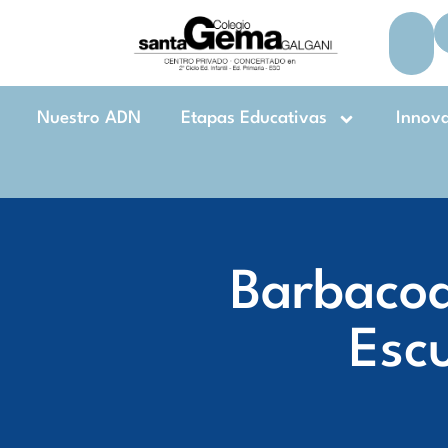
Nuestro ADN
Etapas Educativas
Innov
Barbacoa 
Esc