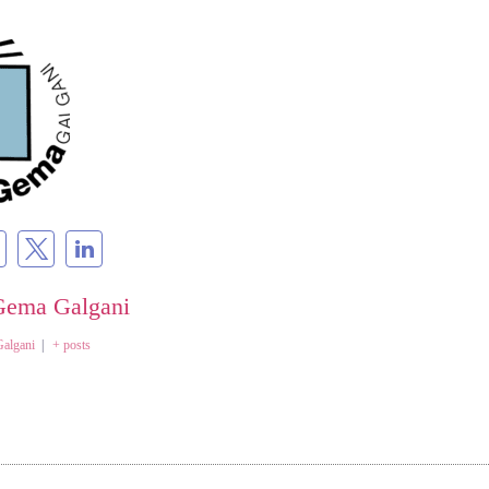
Gema Galgani
Galgani
|
+ posts