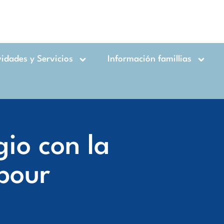
vidades y Servicios
Información famillias
gio con la
bour