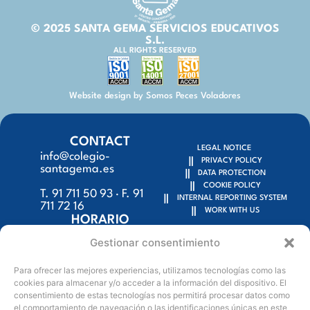
© 2025 SANTA GEMA SERVICIOS EDUCATIVOS
S.L.
ALL RIGHTS RESERVED
Website design by Somos Peces Voladores
CONTACT
LEGAL NOTICE
info@colegio-
PRIVACY POLICY
santagema.es
DATA PROTECTION
COOKIE POLICY
T. 91 711 50 93 · F. 91
INTERNAL REPORTING SYSTEM
711 72 16
WORK WITH US
HORARIO
SECRETARÍA
Gestionar consentimiento
9:15h – 18:00h
Para ofrecer las mejores experiencias, utilizamos tecnologías como las
C/ Escalona, 59 y
cookies para almacenar y/o acceder a la información del dispositivo. El
Tembleque, 50 bis
consentimiento de estas tecnologías nos permitirá procesar datos como
el comportamiento de navegación o las identificaciones únicas en este
28024 Madrid (Spain)