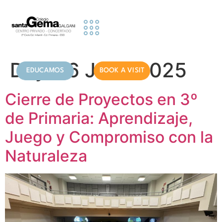
contenido
Educational Stages
Activities and Services
Information for Families
Day:
16 June 2025
EDUCAMOS
BOOK A VISIT
Cierre de Proyectos en 3º
de Primaria: Aprendizaje,
Juego y Compromiso con la
Naturaleza