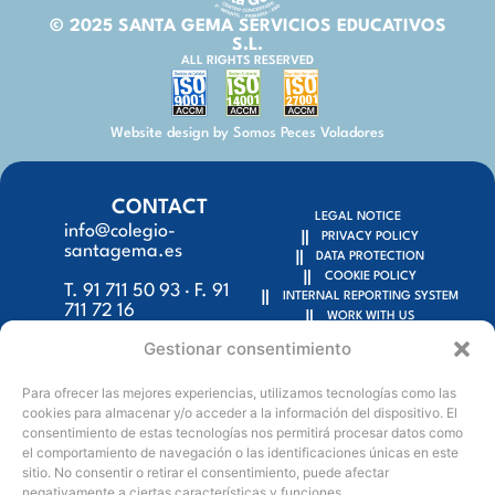
© 2025 SANTA GEMA SERVICIOS EDUCATIVOS
S.L.
ALL RIGHTS RESERVED
Website design by Somos Peces Voladores
CONTACT
LEGAL NOTICE
info@colegio-
PRIVACY POLICY
santagema.es
DATA PROTECTION
COOKIE POLICY
T. 91 711 50 93 · F. 91
INTERNAL REPORTING SYSTEM
711 72 16
WORK WITH US
HORARIO
Gestionar consentimiento
SECRETARÍA
9:15h – 18:00h
Para ofrecer las mejores experiencias, utilizamos tecnologías como las
cookies para almacenar y/o acceder a la información del dispositivo. El
C/ Escalona, 59 y
consentimiento de estas tecnologías nos permitirá procesar datos como
Tembleque, 50 bis
el comportamiento de navegación o las identificaciones únicas en este
sitio. No consentir o retirar el consentimiento, puede afectar
28024 Madrid (Spain)
negativamente a ciertas características y funciones.