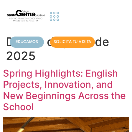
contenido
Etapas Educativas
Actividades y Servicios
Información famillias
Día:
19 de junio de
EDUCAMOS
SOLICITA TU VISITA
2025
Spring Highlights: English
Projects, Innovation, and
New Beginnings Across the
School