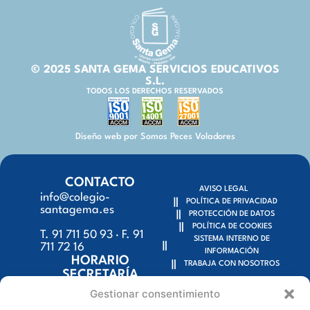
© 2025 SANTA GEMA SERVICIOS EDUCATIVOS
S.L.
TODOS LOS DERECHOS RESERVADOS
Diseño web por Somos Peces Voladores
CONTACTO
AVISO LEGAL
info@colegio-
POLÍTICA DE PRIVACIDAD
santagema.es
PROTECCIÓN DE DATOS
POLÍTICA DE COOKIES
T. 91 711 50 93 · F. 91
SISTEMA INTERNO DE
711 72 16
INFORMACIÓN
HORARIO
TRABAJA CON NOSOTROS
SECRETARÍA
9:15h – 18:00h
Gestionar consentimiento