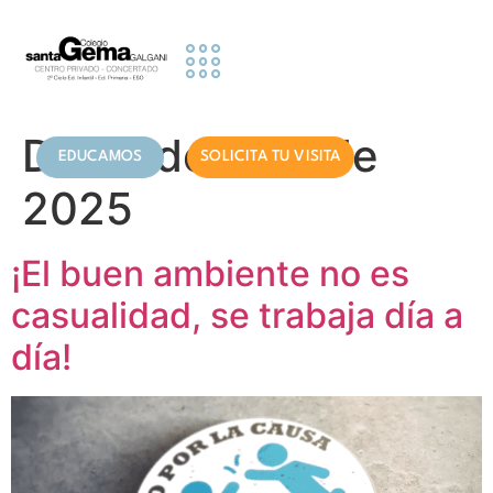
contenido
Etapas Educativas
Actividades y Servicios
Información famillias
Día:
4 de abril de
EDUCAMOS
SOLICITA TU VISITA
2025
¡El buen ambiente no es
casualidad, se trabaja día a
día!