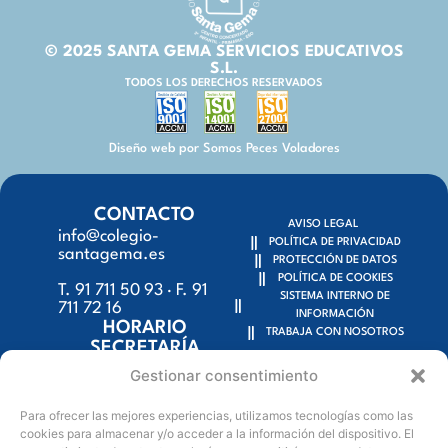
© 2025 SANTA GEMA SERVICIOS EDUCATIVOS
S.L.
TODOS LOS DERECHOS RESERVADOS
Diseño web por Somos Peces Voladores
CONTACTO
AVISO LEGAL
info@colegio-
POLÍTICA DE PRIVACIDAD
santagema.es
PROTECCIÓN DE DATOS
POLÍTICA DE COOKIES
T. 91 711 50 93 · F. 91
SISTEMA INTERNO DE
711 72 16
INFORMACIÓN
HORARIO
TRABAJA CON NOSOTROS
SECRETARÍA
9:15h – 18:00h
Gestionar consentimiento
C/ Escalona, 59 y
Para ofrecer las mejores experiencias, utilizamos tecnologías como las
Tembleque, 50 bis
cookies para almacenar y/o acceder a la información del dispositivo. El