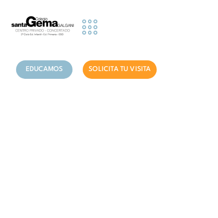
contenido
Etapas Educativas
Actividades y Servicios
Información famillias
EDUCAMOS
SOLICITA TU VISITA